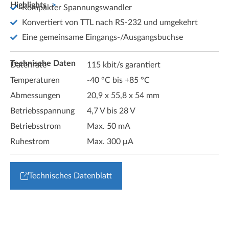
Highlights
Kompakter Spannungswandler
Konvertiert von TTL nach RS-232 und umgekehrt
Eine gemeinsame Eingangs-/Ausgangsbuchse
Technische Daten
Datenrate
115 kbit/s garantiert
Temperaturen
-40 °C bis +85 °C
Abmessungen
20,9 x 55,8 x 54 mm
Betriebsspannung
4,7 V bis 28 V
Betriebsstrom
Max. 50 mA
Ruhestrom
Max. 300 μA
Technisches Datenblatt