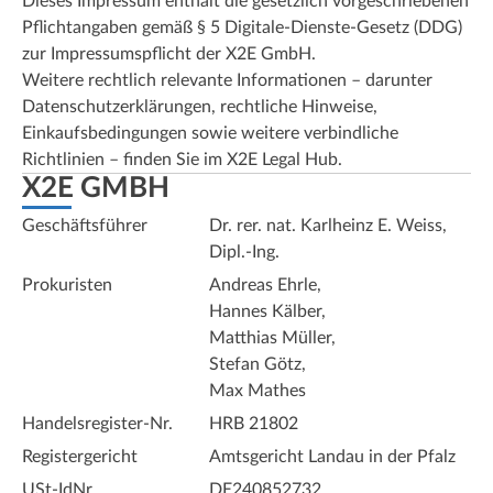
Dieses Impressum enthält die gesetzlich vorgeschriebenen
Pflichtangaben gemäß § 5 Digitale-Dienste-Gesetz (DDG)
zur Impressumspflicht der X2E GmbH.
Weitere rechtlich relevante Informationen – darunter
Datenschutzerklärungen, rechtliche Hinweise,
Einkaufsbedingungen sowie weitere verbindliche
Richtlinien – finden Sie im
X2E Legal Hub
.
X2E GMBH
Geschäftsführer
Dr. rer. nat. Karlheinz E. Weiss,
Dipl.-Ing.
Prokuristen
Andreas Ehrle,
Hannes Kälber,
Matthias Müller,
Stefan Götz,
Max Mathes
Handelsregister-Nr.
HRB 21802
Registergericht
Amtsgericht Landau in der Pfalz
USt-IdNr.
DE240852732