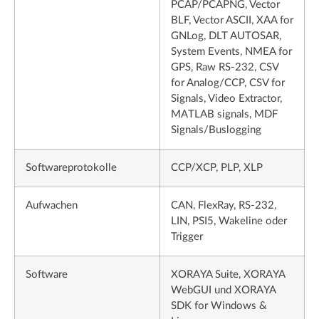
PCAP/PCAPNG, Vector
BLF, Vector ASCII, XAA for
GNLog, DLT AUTOSAR,
System Events, NMEA for
GPS, Raw RS-232, CSV
for Analog/CCP, CSV for
Signals, Video Extractor,
MATLAB signals, MDF
Signals/Buslogging
Software­protokolle
CCP/XCP, PLP, XLP
Aufwachen
CAN, FlexRay, RS-232,
LIN, PSI5, Wakeline oder
Trigger
Software
XORAYA Suite, XORAYA
WebGUI und XORAYA
SDK for Windows &