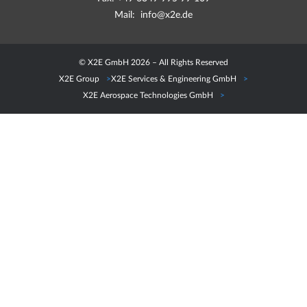
Mail:
info@x2e.de
© X2E GmbH 2026 – All Rights Reserved
X2E Group
X2E Services & Engineering GmbH
X2E Aerospace Technologies GmbH