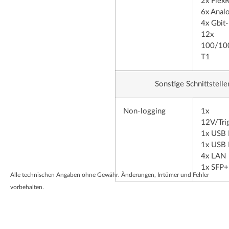
2x Flex
6x Anal
4x Gbit-
12x
100/10
T1
Sonstige Schnittstelle
Non-logging
1x
12V/Tri
1x USB 
1x USB 
4x LAN
1x SFP+
Alle technischen Angaben ohne Gewähr. Änderungen, Irrtümer und Fehler
vorbehalten.