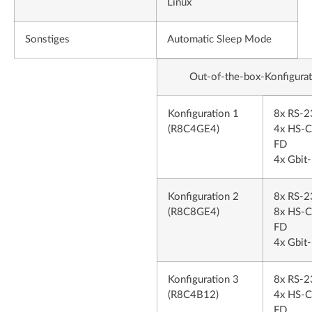
Linux
Sonstiges
Automatic Sleep Mode
Out-of-the-box-Konfigura
Konfiguration 1
8x RS-2
(R8C4GE4)
4x HS-
FD
4x Gbit-
Konfiguration 2
8x RS-2
(R8C8GE4)
8x HS-
FD
4x Gbit-
Konfiguration 3
8x RS-2
(R8C4B12)
4x HS-
FD