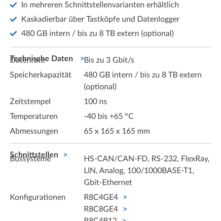
In mehreren Schnittstellenvarianten erhältlich
Kaskadierbar über Tastköpfe und Datenlogger
480 GB intern / bis zu 8 TB extern (optional)
Technische Daten
Datenrate
Bis zu 3 Gbit/s
Speicherkapazität
480 GB intern / bis zu 8 TB extern
(optional)
Zeitstempel
100 ns
Temperaturen
-40 bis +65 °C
Abmessungen
65 x 165 x 165 mm
Schnittstellen
Bussysteme
HS-CAN/CAN-FD, RS-232, FlexRay,
LIN, Analog, 100/1000BASE-T1,
Gbit-Ethernet
Konfigurationen
R8C4GE4
R8C8GE4