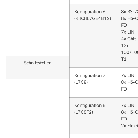
Konfiguration 6
8x RS-2
(R8C8L7GE4B12)
8x HS-
FD
7x LIN
4x Gbit-
12x
100/10
T1
Schnittstellen
Konfiguration 7
7x LIN
(L7C8)
8x HS-
FD
Konfiguration 8
7x LIN
(L7C8F2)
8x HS-
FD
2x Flex