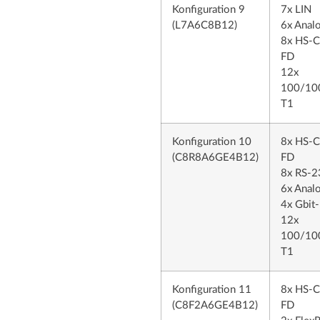
Konfiguration 9
7x LIN
(L7A6C8B12)
6x Anal
8x HS-
FD
12x
100/10
T1
Konfiguration 10
8x HS-
(C8R8A6GE4B12)
FD
8x RS-2
6x Anal
4x Gbit-
12x
100/10
T1
Konfiguration 11
8x HS-
(C8F2A6GE4B12)
FD