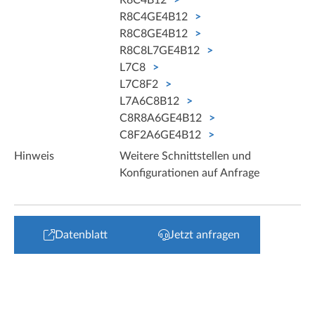
R8C4B12
R8C4GE4B12
R8C8GE4B12
R8C8L7GE4B12
L7C8
L7C8F2
L7A6C8B12
C8R8A6GE4B12
C8F2A6GE4B12
Hinweis
Weitere Schnittstellen und
Konfigurationen auf Anfrage
Datenblatt
Jetzt anfragen