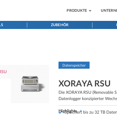
PRODUKTE
UNTERN
LS
ZUBEHÖR
Datenspeicher
XORAYA RSU
Die XORAYA RSU (Removable Stor
Datenlogger konzipierter Wechs
Highlights
Speichert bis zu 32 TB Date