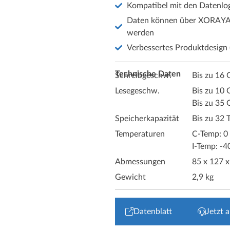
Kompatibel mit den Daten
Daten können über XORAYA D
werden
Verbessertes Produktdesign 
Technische Daten
Schreibgeschw.
Bis zu 16 
Lesegeschw.
Bis zu 10 
Bis zu 35 
Speicherkapazität
Bis zu 32 
Temperaturen
C-Temp: 0 
I-Temp: -4
Abmessungen
85 x 127 
Gewicht
2,9 kg
Datenblatt
Jetzt 