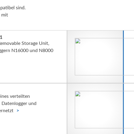
atibel sind.
 mit
1
Removable Storage Unit,
oggern N16000 und N8000
nes verteilten
s Datenlogger und
ernetzt