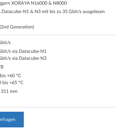
loggern XORAYA N16000 & N8000
atacube-N1 & N3 mit bis zu 35 Gbit/s ausgelesen
(2nd Generation)
Gbit/s
Gbit/s via Datacube-N1
Gbit/s via Datacube-N3
TB
bis +60 °C
0 bis +65 °C
x 311 mm
anfragen