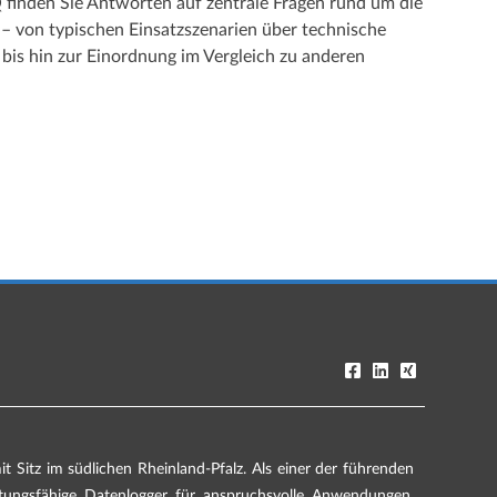
 finden Sie Antworten auf zentrale Fragen rund um die
von typischen Einsatzszenarien über technische
 bis hin zur Einordnung im Vergleich zu anderen
 Sitz im südlichen Rheinland-Pfalz. Als einer der führenden
stungsfähige Datenlogger für anspruchsvolle Anwendungen.