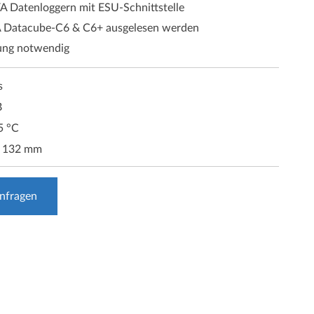
A Datenloggern mit ESU-Schnittstelle
 Datacube-C6 & C6+ ausgelesen werden
ung notwendig
s
B
5 °C
x 132 mm
anfragen