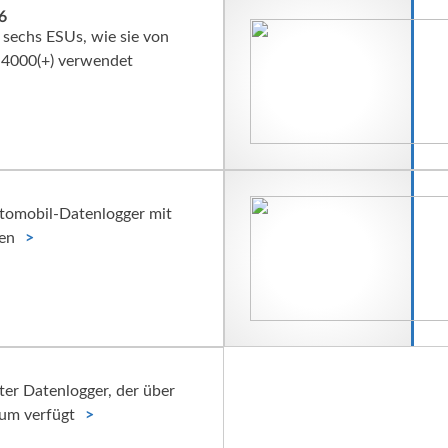
6
u sechs ESUs, wie sie von
4000(+) verwendet
tomobil-Datenlogger mit
len
er Datenlogger, der über
rum verfügt