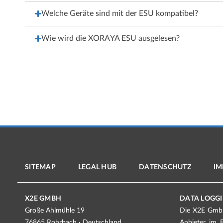
Welche Geräte sind mit der ESU kompatibel?
Wie wird die XORAYA ESU ausgelesen?
SITEMAP
LEGAL HUB
DATENSCHUTZ
IM
X2E GMBH
DATA LOGGI
Große Ahlmühle 19
Die X2E GmbH 
76865 Rohrbach · Deutschland
Anbieter im 