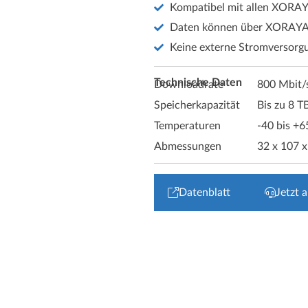
Kompatibel mit allen XORAY
Daten können über XORAYA
Keine externe Stromversorg
Technische Daten
Downloadrate
800 Mbit/
Speicherkapazität
Bis zu 8 T
Temperaturen
-40 bis +6
Abmessungen
32 x 107 
Datenblatt
Jetzt 