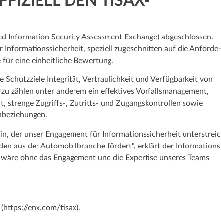
FIZIELL DEN TISAX-
ed Information Security Assessment Exchange) abge­schlossen.
Informations­sicherheit, speziell zuge­schnitten auf die An­forde­
e für eine einheitliche Bewertung.
e Schutz­ziele Integrität, Vertraulichkeit und Verfügbar­keit von
rzu zählen unter anderem ein effektives Vorfalls­management,
t, strenge Zugriffs-, Zutritts- und Zugangs­kontrollen sowie
­­beziehungen.
n, der unser Engagement für Informations­­sicherheit unter­strei
 aus der Automobil­­branche fördert“, erklärt der Informations
rfolg wäre ohne das Engagement und die Expertise unseres Teams
(
https://enx.com/tisax
).