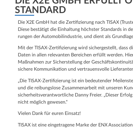
DIE X2E GMBH ERFÜLLT OF
STANDARD
Die X2E GmbH hat die Zertifizierung nach TISAX (Trust
Diese bestätigt die Einhaltung höchster Standards in der 
rungen der Auto­mobil­­industrie, und dient als Grundlag
Mit der TISAX-Zertifizierung wird sicher­gestellt, dass di
Daten in allen relevanten Bereichen erfüllt werden. Hie
Maßnahmen zur Sicher­stellung der Geschäfts­­kontinuitä
sichere Kommuni­kation und vertrauensvolle Lieferanten
„Die TISAX-Zertifizierung ist ein bedeutender Meilenstei
und die reibungslose Zusammenarbeit mit unseren Kunden
sicherheits­­ver­ant­wort­liche Danny Freier. „Dieser E
nicht möglich gewesen.“
Vielen Dank für euren Einsatz!
TISAX ist eine eingetragene Marke der ENX Association 