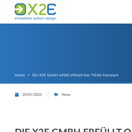
Home
>
Die X2E GmbH erfüllt offiziell den TISAX-Standard
20/01/2025
News