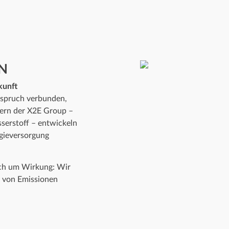
N
kunft
nspruch verbunden,
dern der X2E Group –
serstoff – entwickeln
rgieversorgung
uch um Wirkung: Wir
g von Emissionen