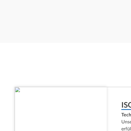
IS
Tech
Unse
erfü