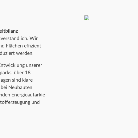
ltbilanz
verständlich. Wir
nd Flächen effizient
duziert werden.
 Entwicklung unserer
rparks, über 18
agen sind klare
h bei Neubauten
enden Energieautarkie
stofferzeugung und