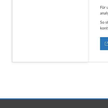
Für 
anal
So s
kont