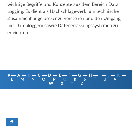
wichtige Begriffe und Konzepte aus dem Bereich Data
Logging. Es dient als Nachschlagewerk, um technische
Zusammenhänge besser zu verstehen und den Umgang
mit Datenloggern sowie Datenerfassungssystemen zu
erleichtern.
#
A
B
C
D
E
F
G
H
I
J
K
L
M
N
O
P
Q
R
S
T
U
V
W
X
Y
Z
#